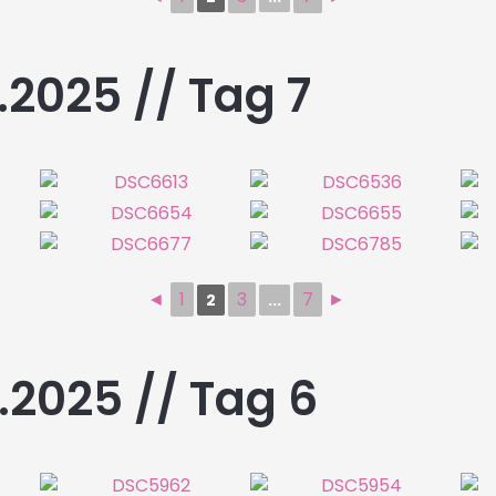
2025 // Tag 7
◄
1
3
7
►
2
...
.2025 // Tag 6