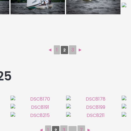
◄
1
3
►
2
25
◄
1
3
7
►
2
...